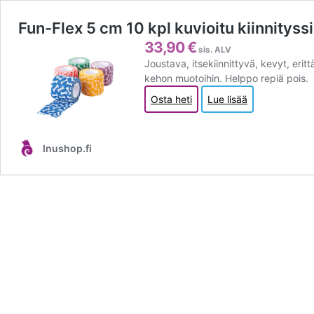
Fun-Flex 5 cm 10 kpl kuvioitu kiinnityss
33,90
€
sis. ALV
Joustava, itsekiinnittyvä, kevyt, erit
kehon muotoihin. Helppo repiä pois.
Osta heti
Lue lisää
Inushop.fi