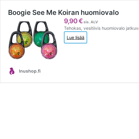
Boogie See Me Koiran huomiovalo
9,90
€
sis. ALV
Tehokas, vesitiivis huomiovalo jatkuval
Lue lisää
Inushop.fi